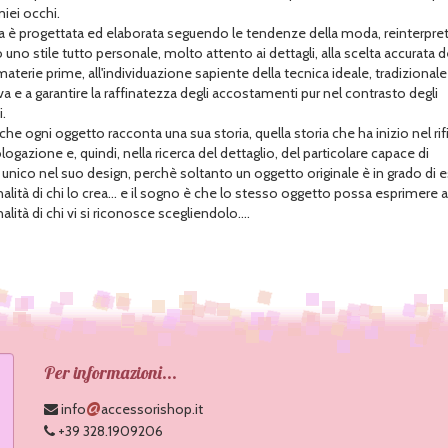
miei occhi.
a è progettata ed elaborata seguendo le tendenze della moda, reinterpre
no stile tutto personale, molto attento ai dettagli, alla scelta accurata d
materie prime, all'individuazione sapiente della tecnica ideale, tradizionale
a e a garantire la raffinatezza degli accostamenti pur nel contrasto degli
.
he ogni oggetto racconta una sua storia, quella storia che ha inizio nel rif
ogazione e, quindi, nella ricerca del dettaglio, del particolare capace di
 unico nel suo design, perchè soltanto un oggetto originale è in grado di 
nalità di chi lo crea... e il sogno è che lo stesso oggetto possa esprimere
alità di chi vi si riconosce scegliendolo....
Per informazioni...
@
info
accessorishop.it
+39 328.1909206