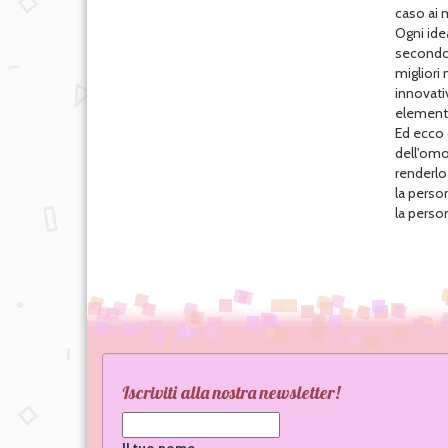
caso ai 
Ogni ide
secondo u
migliori 
innovativ
elementi
Ed ecco c
dell'omol
renderlo
la perso
la person
Iscriviti alla nostra newsletter!
Il tuo nome