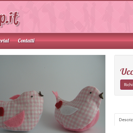
orial
Contatti
Ucc
Rich
Descri