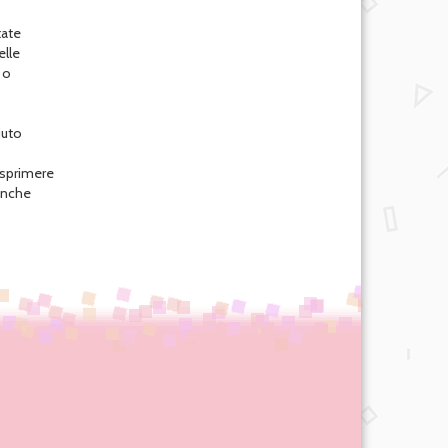
tate
elle
 o
iuto
esprimere
 anche