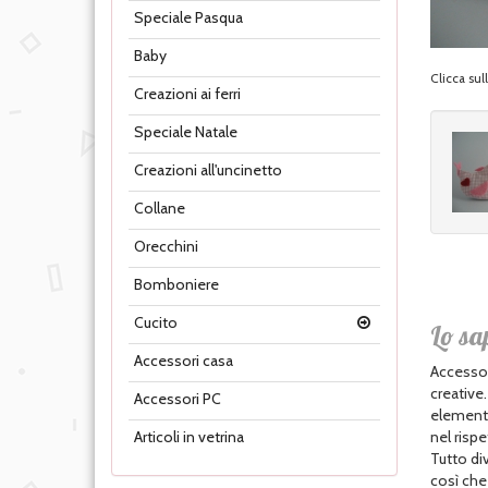
Speciale Pasqua
Baby
Clicca su
Creazioni ai ferri
Speciale Natale
Creazioni all'uncinetto
Collane
Orecchini
Bomboniere
Cucito
Lo sa
Accessori casa
Accessor
creative
Accessori PC
elementi 
nel rispe
Articoli in vetrina
Tutto div
così che 