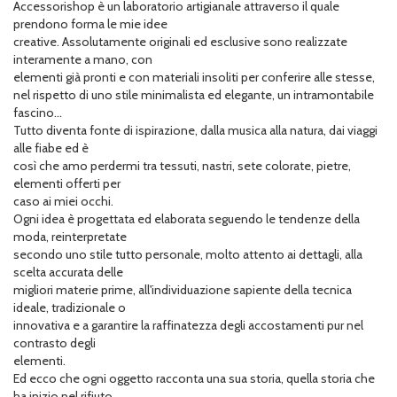
Accessorishop è un laboratorio artigianale attraverso il quale
prendono forma le mie idee
creative. Assolutamente originali ed esclusive sono realizzate
interamente a mano, con
elementi già pronti e con materiali insoliti per conferire alle stesse,
nel rispetto di uno stile minimalista ed elegante, un intramontabile
fascino...
Tutto diventa fonte di ispirazione, dalla musica alla natura, dai viaggi
alle fiabe ed è
così che amo perdermi tra tessuti, nastri, sete colorate, pietre,
elementi offerti per
caso ai miei occhi.
Ogni idea è progettata ed elaborata seguendo le tendenze della
moda, reinterpretate
secondo uno stile tutto personale, molto attento ai dettagli, alla
scelta accurata delle
migliori materie prime, all'individuazione sapiente della tecnica
ideale, tradizionale o
innovativa e a garantire la raffinatezza degli accostamenti pur nel
contrasto degli
elementi.
Ed ecco che ogni oggetto racconta una sua storia, quella storia che
ha inizio nel rifiuto