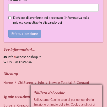
Dichiaro di aver letto ed accettato l'informativa sulla
privacy consultabile
cliccando qui
Effettua iscrizione
Per informazioni...
@
info
accessorishop.it
+39 328.1909206
Sitemap
Home
Chi Siamo
Info
News e Tutorial
Contatti
Utilizzo dei cookie
Le mie creazioni
Utilizziamo Cookie tecnici per consentire la
fruizione ottimale del sito, Cookie analitici di
Borse
Creazioni in feltro
Accessori in ceramica