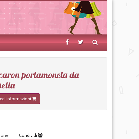
aron portamoneta da
setta
iedi informazioni
zione
Condividi