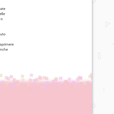
tate
elle
 o
iuto
esprimere
 anche