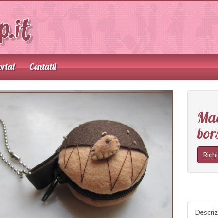
orial
Contatti
Mac
bor
Rich
Descri