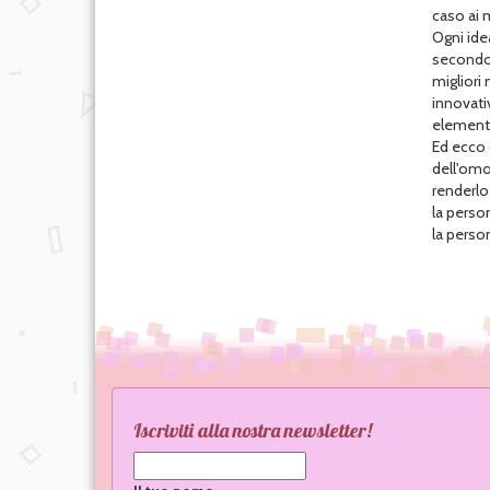
caso ai 
Ogni ide
secondo u
migliori 
innovativ
elementi
Ed ecco c
dell'omol
renderlo
la perso
la person
Iscriviti alla nostra newsletter!