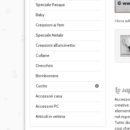
Speciale Pasqua
Baby
Clicca su
Creazioni ai ferri
Speciale Natale
Creazioni all'uncinetto
Collane
Orecchini
Bomboniere
Cucito
Lo sa
Accessori casa
Accessor
creative
Accessori PC
elementi 
Articoli in vetrina
nel rispe
Tutto div
così che 