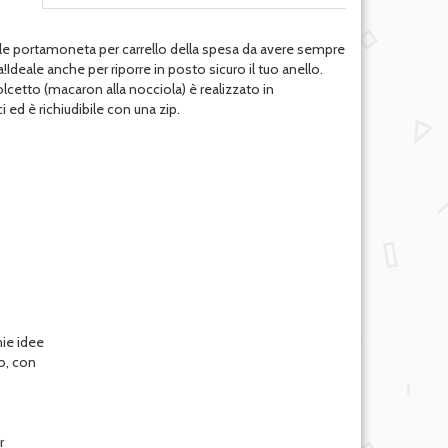
ale portamoneta per carrello della spesa da avere sempre
a!Ideale anche per riporre in posto sicuro il tuo anello.
cetto (macaron alla nocciola) è realizzato in
 ed è richiudibile con una zip.
mie idee
o, con
r