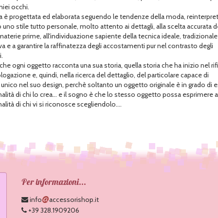
miei occhi.
a è progettata ed elaborata seguendo le tendenze della moda, reinterpre
no stile tutto personale, molto attento ai dettagli, alla scelta accurata d
materie prime, all'individuazione sapiente della tecnica ideale, tradizionale
a e a garantire la raffinatezza degli accostamenti pur nel contrasto degli
.
he ogni oggetto racconta una sua storia, quella storia che ha inizio nel rif
ogazione e, quindi, nella ricerca del dettaglio, del particolare capace di
 unico nel suo design, perchè soltanto un oggetto originale è in grado di 
nalità di chi lo crea... e il sogno è che lo stesso oggetto possa esprimere
alità di chi vi si riconosce scegliendolo....
Per informazioni...
@
info
accessorishop.it
+39 328.1909206