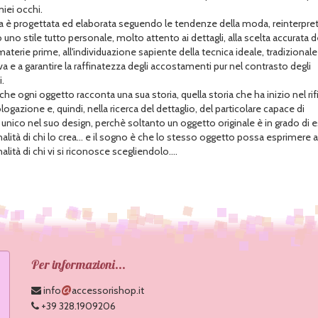
miei occhi.
a è progettata ed elaborata seguendo le tendenze della moda, reinterpre
no stile tutto personale, molto attento ai dettagli, alla scelta accurata d
materie prime, all'individuazione sapiente della tecnica ideale, tradizionale
a e a garantire la raffinatezza degli accostamenti pur nel contrasto degli
.
he ogni oggetto racconta una sua storia, quella storia che ha inizio nel rif
ogazione e, quindi, nella ricerca del dettaglio, del particolare capace di
 unico nel suo design, perchè soltanto un oggetto originale è in grado di 
nalità di chi lo crea... e il sogno è che lo stesso oggetto possa esprimere
alità di chi vi si riconosce scegliendolo....
Per informazioni...
@
info
accessorishop.it
+39 328.1909206