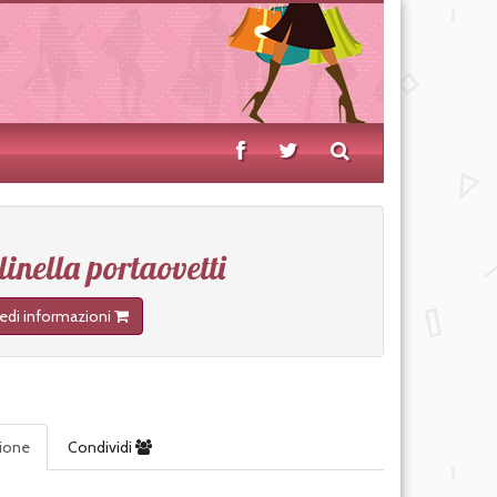
linella portaovetti
iedi informazioni
zione
Condividi