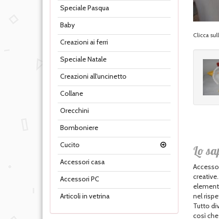
Speciale Pasqua
Baby
Clicca su
Creazioni ai ferri
Speciale Natale
Creazioni all'uncinetto
Collane
Orecchini
Bomboniere
Cucito
Lo sa
Accessori casa
Accessor
creative
Accessori PC
elementi 
nel rispe
Articoli in vetrina
Tutto div
così che 