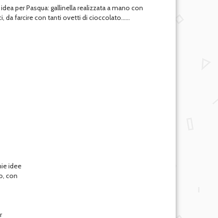
idea per Pasqua: gallinella realizzata a mano con
 da farcire con tanti ovetti di cioccolato......
mie idee
o, con
r