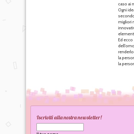
caso ai 
Ogni ide
secondo u
migliori 
innovativ
elementi
Ed ecco c
dell'omol
renderlo
la perso
la person
Iscriviti alla nostra newsletter!
Il tuo nome