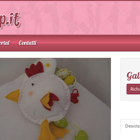
orial
Contatti
Gal
Rich
Descri