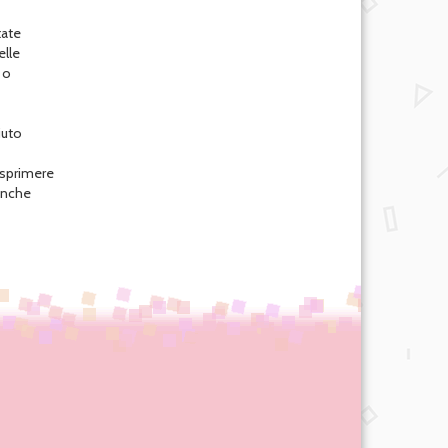
tate
elle
 o
iuto
esprimere
 anche