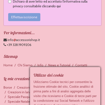
Dichiaro di aver letto ed accettato l'informativa sulla
privacy consultabile
cliccando qui
Effettua iscrizione
Per informazioni...
@
info
accessorishop.it
+39 328.1909206
Sitemap
Home
Chi Siamo
Info
News e Tutorial
Contatti
Utilizzo dei cookie
Le mie creazioni
Utilizziamo Cookie tecnici per consentire la
fruizione ottimale del sito, Cookie analitici di
Borse
Creazioni in feltro
Accessori in ceramica
prima parte a fini di analisi aggregata delle
Creazioni in lana cardata
Bracciali
Portachiavi
visite che riceviamo e Cookie di terze parti per
Speciale Pasqua
Baby
Creazioni ai ferri
la condivisione sui Social Network e l'utilizzo
Speciale Natale
Creazioni all'uncinetto
Collane