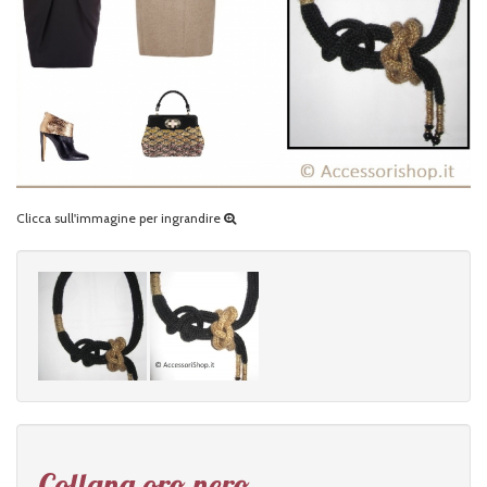
Clicca sull'immagine per ingrandire
Collana oro nero