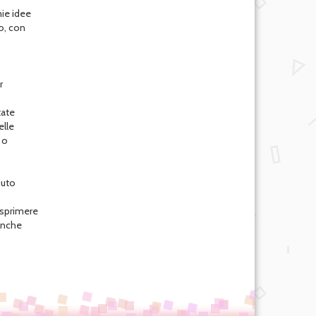
mie idee
o, con
r
tate
elle
 o
iuto
esprimere
 anche