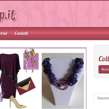
orial
Contatti
Col
Rich
Descri