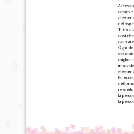
Accessor
creative
elementi 
nel rispe
Tutto div
così che 
caso ai 
Ogni ide
secondo u
migliori 
innovativ
elementi
Ed ecco c
dell'omol
renderlo
la perso
la person