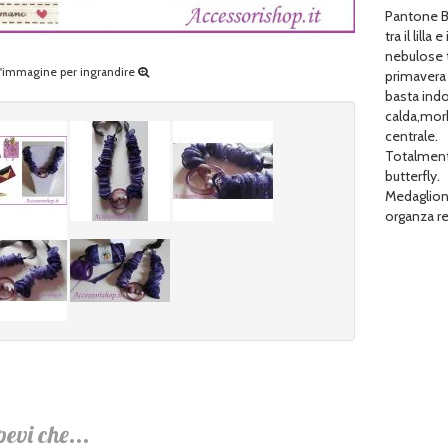
Pantone B
tra il lill
nebulose t
ll'immagine per ingrandire
primavera
basta ind
calda,mor
centrale.
Totalmente
butterfly.
Medaglione
organza re
pevi che...