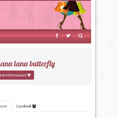
lana lana butterfly
iedi informazioni
zione
Condividi