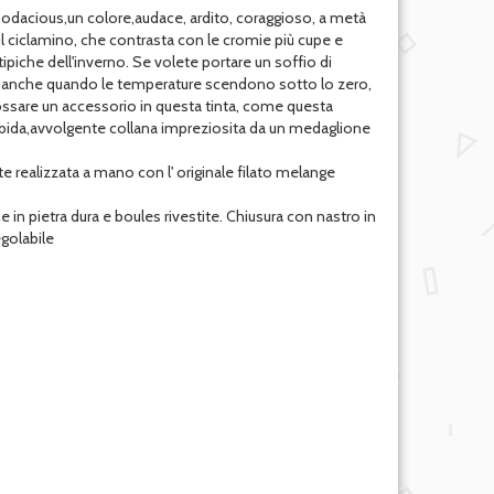
odacious,un colore,audace, ardito, coraggioso, a metà
a e il ciclamino, che contrasta con le cromie più cupe e
ipiche dell'inverno. Se volete portare un soffio di
 anche quando le temperature scendono sotto lo zero,
ossare un accessorio in questa tinta, come questa
bida,avvolgente collana impreziosita da un medaglione
 realizzata a mano con l' originale filato melange
 in pietra dura e boules rivestite. Chiusura con nastro in
golabile