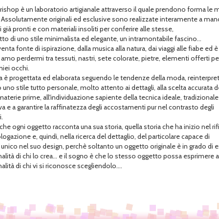
ishop è un laboratorio artigianale attraverso il quale prendono forma le 
. Assolutamente originali ed esclusive sono realizzate interamente a man
già pronti e con materiali insoliti per conferire alle stesse,
tto di uno stile minimalista ed elegante, un intramontabile fascino...
enta fonte di ispirazione, dalla musica alla natura, dai viaggi alle fiabe ed è
amo perdermi tra tessuti, nastri, sete colorate, pietre, elementi offerti pe
miei occhi.
a è progettata ed elaborata seguendo le tendenze della moda, reinterpre
no stile tutto personale, molto attento ai dettagli, alla scelta accurata d
materie prime, all'individuazione sapiente della tecnica ideale, tradizionale
a e a garantire la raffinatezza degli accostamenti pur nel contrasto degli
.
he ogni oggetto racconta una sua storia, quella storia che ha inizio nel rif
ogazione e, quindi, nella ricerca del dettaglio, del particolare capace di
 unico nel suo design, perchè soltanto un oggetto originale è in grado di 
nalità di chi lo crea... e il sogno è che lo stesso oggetto possa esprimere
alità di chi vi si riconosce scegliendolo....