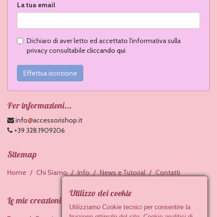
La tua email
Dichiaro di aver letto ed accettato l'informativa sulla
privacy consultabile
cliccando qui
Effettua iscrizione
Per informazioni...
@
info
accessorishop.it
+39 328.1909206
Sitemap
Home
Chi Siamo
Info
News e Tutorial
Contatti
Utilizzo dei cookie
Le mie creazioni
Utilizziamo Cookie tecnici per consentire la
fruizione ottimale del sito, Cookie analitici di