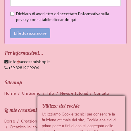
Dichiaro di aver letto ed accettato l'informativa sulla
privacy consultabile
cliccando qui
Effettua iscrizione
Per informazioni...
@
info
accessorishop.it
+39 328.1909206
Sitemap
Home
Chi Siamo
Info
News e Tutorial
Contatti
Utilizzo dei cookie
Le mie creazioni
Utilizziamo Cookie tecnici per consentire la
fruizione ottimale del sito, Cookie analitici di
Borse
Creazioni in feltro
Accessori in ceramica
prima parte a fini di analisi aggregata delle
Creazioni in lana cardata
Bracciali
Portachiavi