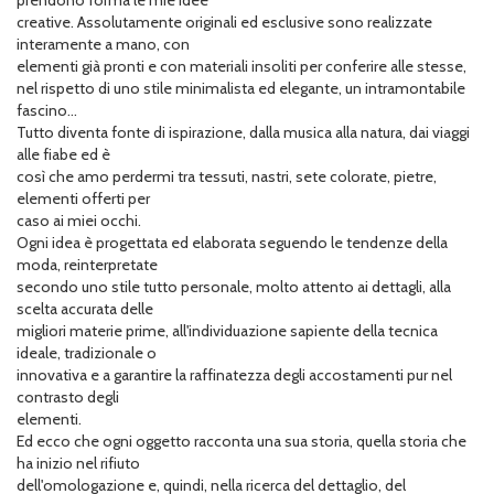
prendono forma le mie idee
creative. Assolutamente originali ed esclusive sono realizzate
interamente a mano, con
elementi già pronti e con materiali insoliti per conferire alle stesse,
nel rispetto di uno stile minimalista ed elegante, un intramontabile
fascino...
Tutto diventa fonte di ispirazione, dalla musica alla natura, dai viaggi
alle fiabe ed è
così che amo perdermi tra tessuti, nastri, sete colorate, pietre,
elementi offerti per
caso ai miei occhi.
Ogni idea è progettata ed elaborata seguendo le tendenze della
moda, reinterpretate
secondo uno stile tutto personale, molto attento ai dettagli, alla
scelta accurata delle
migliori materie prime, all'individuazione sapiente della tecnica
ideale, tradizionale o
innovativa e a garantire la raffinatezza degli accostamenti pur nel
contrasto degli
elementi.
Ed ecco che ogni oggetto racconta una sua storia, quella storia che
ha inizio nel rifiuto
dell'omologazione e, quindi, nella ricerca del dettaglio, del