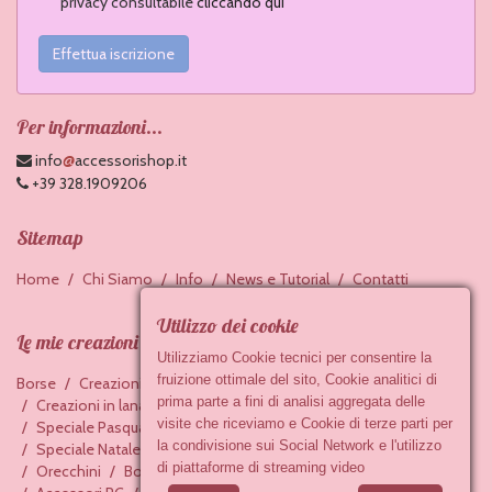
privacy consultabile
cliccando qui
Effettua iscrizione
Per informazioni...
@
info
accessorishop.it
+39 328.1909206
Sitemap
Home
Chi Siamo
Info
News e Tutorial
Contatti
Utilizzo dei cookie
Le mie creazioni
Utilizziamo Cookie tecnici per consentire la
fruizione ottimale del sito, Cookie analitici di
Borse
Creazioni in feltro
Accessori in ceramica
prima parte a fini di analisi aggregata delle
Creazioni in lana cardata
Bracciali
Portachiavi
visite che riceviamo e Cookie di terze parti per
Speciale Pasqua
Baby
Creazioni ai ferri
la condivisione sui Social Network e l'utilizzo
Speciale Natale
Creazioni all'uncinetto
Collane
di piattaforme di streaming video
Orecchini
Bomboniere
Cucito
Accessori casa