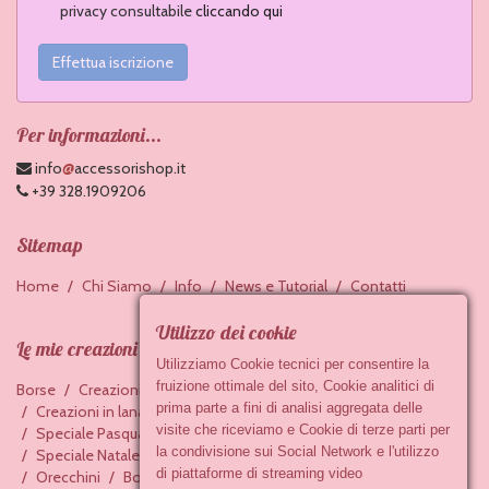
privacy consultabile
cliccando qui
Effettua iscrizione
Per informazioni...
@
info
accessorishop.it
+39 328.1909206
Sitemap
Home
Chi Siamo
Info
News e Tutorial
Contatti
Utilizzo dei cookie
Le mie creazioni
Utilizziamo Cookie tecnici per consentire la
fruizione ottimale del sito, Cookie analitici di
Borse
Creazioni in feltro
Accessori in ceramica
prima parte a fini di analisi aggregata delle
Creazioni in lana cardata
Bracciali
Portachiavi
visite che riceviamo e Cookie di terze parti per
Speciale Pasqua
Baby
Creazioni ai ferri
la condivisione sui Social Network e l'utilizzo
Speciale Natale
Creazioni all'uncinetto
Collane
di piattaforme di streaming video
Orecchini
Bomboniere
Cucito
Accessori casa