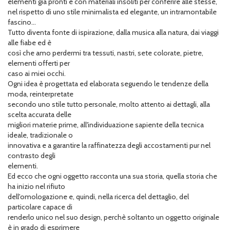
elementi già pronti e con materiali insoliti per conferire alle stesse,
nel rispetto di uno stile minimalista ed elegante, un intramontabile
fascino...
Tutto diventa fonte di ispirazione, dalla musica alla natura, dai viaggi
alle fiabe ed è
così che amo perdermi tra tessuti, nastri, sete colorate, pietre,
elementi offerti per
caso ai miei occhi.
Ogni idea è progettata ed elaborata seguendo le tendenze della
moda, reinterpretate
secondo uno stile tutto personale, molto attento ai dettagli, alla
scelta accurata delle
migliori materie prime, all'individuazione sapiente della tecnica
ideale, tradizionale o
innovativa e a garantire la raffinatezza degli accostamenti pur nel
contrasto degli
elementi.
Ed ecco che ogni oggetto racconta una sua storia, quella storia che
ha inizio nel rifiuto
dell'omologazione e, quindi, nella ricerca del dettaglio, del
particolare capace di
renderlo unico nel suo design, perchè soltanto un oggetto originale
è in grado di esprimere