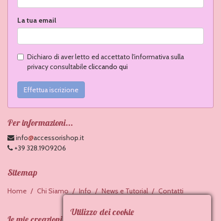
La tua email
Dichiaro di aver letto ed accettato l'informativa sulla
privacy consultabile
cliccando qui
Effettua iscrizione
Per informazioni...
@
info
accessorishop.it
+39 328.1909206
Sitemap
Home
Chi Siamo
Info
News e Tutorial
Contatti
Utilizzo dei cookie
Le mie creazioni