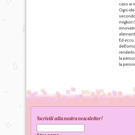
caso ai 
Ogni ide
secondo u
migliori 
innovativ
elementi
Ed ecco c
dell'omol
renderlo
la perso
la person
Iscriviti alla nostra newsletter!
Il tuo nome