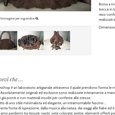
Borsa a ma
trecce in l
raso confe
ll'immagine per ingrandire
realizzati
Dimensioni
pevi che...
ishop è un laboratorio artigianale attraverso il quale prendono forma le 
. Assolutamente originali ed esclusive sono realizzate interamente a man
già pronti e con materiali insoliti per conferire alle stesse,
tto di uno stile minimalista ed elegante, un intramontabile fascino...
enta fonte di ispirazione, dalla musica alla natura, dai viaggi alle fiabe ed è
amo perdermi tra tessuti, nastri, sete colorate, pietre, elementi offerti pe