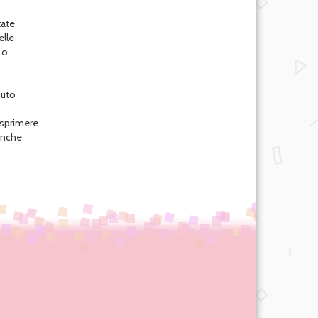
tate
elle
 o
iuto
esprimere
 anche