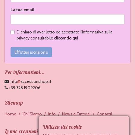
La tua email
Dichiaro di aver letto ed accettato l'informativa sulla
privacy consultabile
cliccando qui
Effettua iscrizione
Per informazioni...
@
info
accessorishop.it
+39 328.1909206
Sitemap
Home
Chi Siamo
Info
News e Tutorial
Contatti
Utilizzo dei cookie
Le mie creazioni